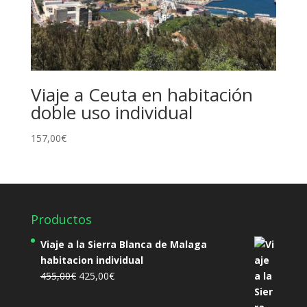
Viaje a Ceuta en habitación
doble uso individual
157,00
€
Productos
Viaje a la Sierra Blanca de Malaga
habitacion individual
El
El
455,00
€
425,00
€
precio
precio
original
actual