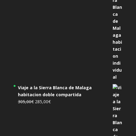
era:
es:
455,00€.
425,00€.
Viaje a la Sierra Blanca de Malaga
habitacion doble compartida
El
El
305,00
€
285,00
€
precio
precio
original
actual
era:
es:
305,00€.
285,00€.