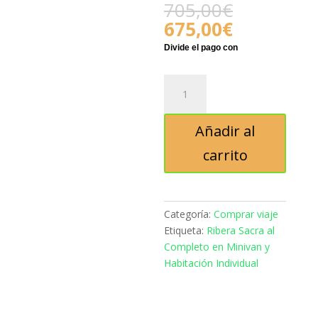
El
705,00
€
precio
El
675,00
€
original
precio
era:
actual
705,00€.
es:
Ribera
675,00€.
Sacra
al
Añadir al
Completo
en
carrito
Minivan
y
Habitación
Individual
Categoría:
Comprar viaje
cantidad
Etiqueta:
Ribera Sacra al
Completo en Minivan y
Habitación Individual