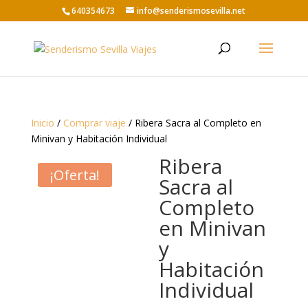
640354673
info@senderismosevilla.net
Inicio
/
Comprar viaje
/ Ribera Sacra al Completo en
Minivan y Habitación Individual
Ribera
¡Oferta!
Sacra al
Completo
en Minivan
y
Habitación
Individual