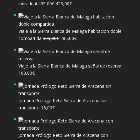
El
El
individual
455,00
€
425,00
€
precio
precio
original
actual
era:
es:
Viaje a la Sierra Blanca de Malaga habitacion doble
455,00€.
425,00€.
El
El
compartida
305,00
€
285,00
€
precio
precio
original
actual
era:
es:
Viaje a la Sierra Blanca de Malaga señal de reserva
305,00€.
285,00€.
100,00
€
Jornada Prólogo Reto Sierra de Aracena sin
transporte
18,00
€
Jornada Prólogo Reto Sierra de Aracena con