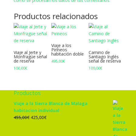
cómo se procesan los datos de tus comentarios.
Productos relacionados
Viaje a los
Pirineos
Viaje al Jerte y
Camino de
habitación doble
Monfragüe señal
Santiago Inglés
de reserva
señal de reserva
495,00
€
100,00
€
100,00
€
Productos
Viaje a la Sierra Blanca de Malaga
habitacion individual
El
El
455,00
€
425,00
€
precio
precio
original
actual