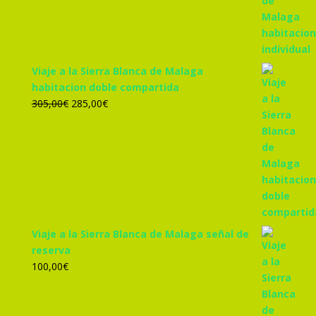
era:
es:
455,00€.
425,00€.
Viaje a la Sierra Blanca de Malaga
habitacion doble compartida
El
El
305,00
€
285,00
€
precio
precio
original
actual
era:
es:
305,00€.
285,00€.
Viaje a la Sierra Blanca de Malaga señal de
reserva
100,00
€