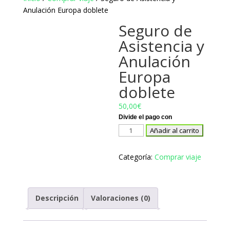
Anulación Europa doblete
Seguro de
Asistencia y
Anulación
Europa
doblete
50,00
€
Seguro
Añadir al carrito
de
Asistencia
Categoría:
Comprar viaje
y
Anulación
Europa
Descripción
Valoraciones (0)
doblete
cantidad