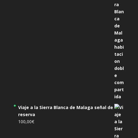
original
actual
era:
es:
305,00€.
285,00€.
Viaje a la Sierra Blanca de Malaga señal de
reserva
100,00
€