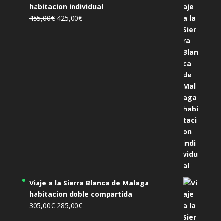
habitacion individual
El
El
455,00
€
425,00
€
precio
precio
original
actual
era:
es:
455,00€.
425,00€.
Viaje a la Sierra Blanca de Malaga
habitacion doble compartida
El
El
305,00
€
285,00
€
precio
precio