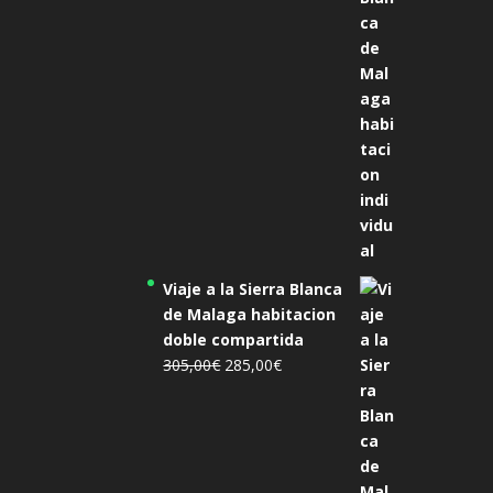
era:
es:
455,00€.
425,00€.
Viaje a la Sierra Blanca
de Malaga habitacion
doble compartida
El
El
305,00
€
285,00
€
precio
precio
original
actual
era:
es:
305,00€.
285,00€.