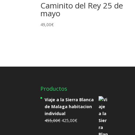
Caminito del Rey 25 de
mayo
49,00
€
Productos
Viaje a la Sierra Blanca
de Malaga habitacion
individual
El
El
455,00
€
425,00
€
precio
precio
original
actual