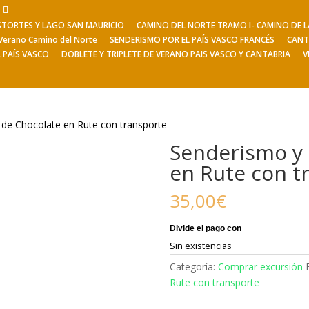
ESTORTES Y LAGO SAN MAURICIO
CAMINO DEL NORTE TRAMO I- CAMINO DE
Viajes de Verano
Excursiones
V
Verano Camino del Norte
SENDERISMO POR EL PAÍS VASCO FRANCÉS
CANT
L PAÍS VASCO
DOBLETE Y TRIPLETE DE VERANO PAIS VASCO Y CANTABRIA
V
 de Chocolate en Rute con transporte
Senderismo y 
en Rute con t
35,00
€
Sin existencias
Categoría:
Comprar excursión
Rute con transporte