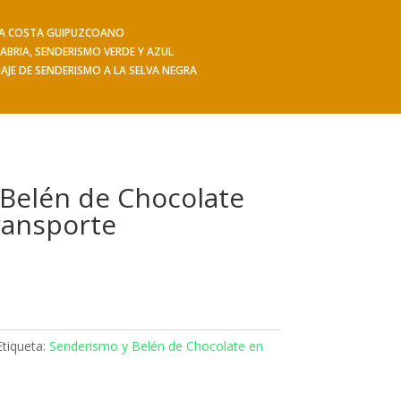
 LA COSTA GUIPUZCOANO
iajes
Hacerse socio
Contacto
Mis Senderos
ABRIA, SENDERISMO VERDE Y AZUL
IAJE DE SENDERISMO A LA SELVA NEGRA
Belén de Chocolate
ransporte
Etiqueta:
Senderismo y Belén de Chocolate en