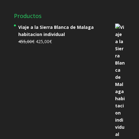
Productos
Viaje a la Sierra Blanca de Malaga
habitacion individual
El
El
455,00
€
425,00
€
precio
precio
original
actual
era:
es:
455,00€.
425,00€.