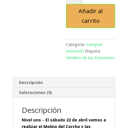
las
Añadir al
Estaciones
Coche
carrito
cantidad
Categoría:
Comprar
excursión
Etiqueta:
Sendero de las Estaciones
Descripción
Valoraciones (0)
Descripción
Nivel uno
–
El sábado 22 de abril vamos a
realizar el Molino del Corcho y las