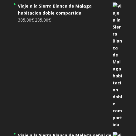
Viaje a la Sierra Blanca de Malaga
habitacion doble compartida
El
El
305,00
€
285,00
€
precio
precio
original
actual
era:
es:
305,00€.
285,00€.
Viaje a la Sierra Blanca de Malaga señal de