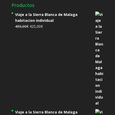
Productos
Viaje a la Sierra Blanca de Malaga
habitacion individual
El
El
455,00
€
425,00
€
precio
precio
original
actual
era:
es:
455,00€.
425,00€.
Viaje a la Sierra Blanca de Malaga