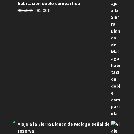
habitacion doble compartida
El
El
305,00
€
285,00
€
precio
precio
original
actual
era:
es:
305,00€.
285,00€.
Viaje a la Sierra Blanca de Malaga señal de
reserva