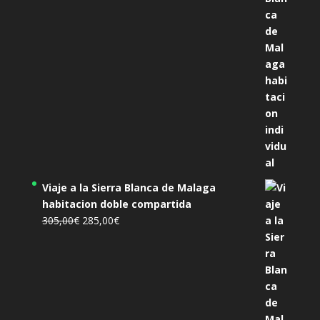
455,00€.
425,00€.
Viaje a la Sierra Blanca de Malaga
habitacion doble compartida
El
El
305,00
€
285,00
€
precio
precio
original
actual
era:
es:
305,00€.
285,00€.