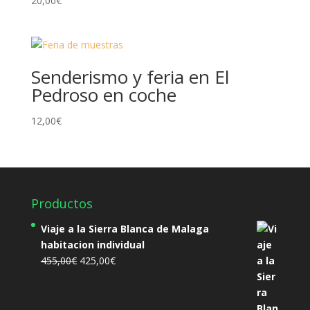
20,00
€
Senderismo y feria en El
Pedroso en coche
12,00
€
Productos
Viaje a la Sierra Blanca de Malaga
habitacion individual
El
El
455,00
€
425,00
€
precio
precio
original
actual
era:
es: