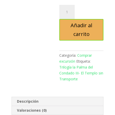
Trilogía
la
Palma
Añadir al
del
Condado
carrito
III-
El
Templo
sin
Categoría:
Comprar
Transporte
excursión
Etiqueta:
cantidad
Trilogía la Palma del
Condado III- El Templo sin
Transporte
Descripción
Valoraciones (0)