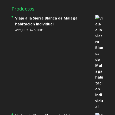
Productos
Viaje a la Sierra Blanca de Malaga
habitacion individual
El
El
455,00
€
425,00
€
precio
precio
original
actual
era:
es:
455,00€.
425,00€.