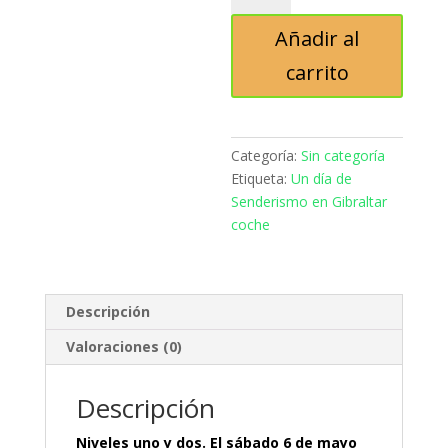
de
Añadir al
Senderismo
en
carrito
Gibraltar
coche
cantidad
Categoría:
Sin categoría
Etiqueta:
Un día de
Senderismo en Gibraltar
coche
Descripción
Valoraciones (0)
Descripción
Niveles uno y dos. El sábado 6 de mayo