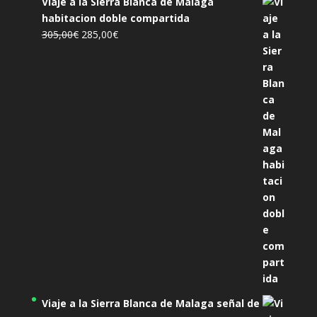
Viaje a la Sierra Blanca de Malaga
habitacion doble compartida
El
El
305,00
€
285,00
€
precio
precio
original
actual
era:
es:
305,00€.
285,00€.
Viaje a la Sierra Blanca de Malaga señal de