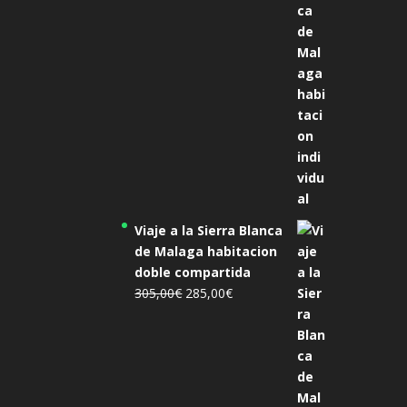
era:
es:
455,00€.
425,00€.
Viaje a la Sierra Blanca
de Malaga habitacion
doble compartida
El
El
305,00
€
285,00
€
precio
precio
original
actual
era:
es:
305,00€.
285,00€.