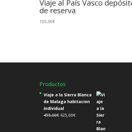
Viaje al País Vasco depósit
de reserva
100,00
€
Productos
Viaje a la Sierra Blanca
de Malaga habitacion
individual
El
El
455,00
€
425,00
€
precio
precio
original
actual