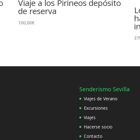
o
Viaje a los Pirineos depósito
L
de reserva
h
100,00
€
i
37
Senderismo Sevilla
Viajes de Verano
Excursiones
Viajes
Hacerse socio
Contacto