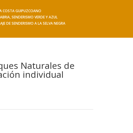
 LA COSTA GUIPUZCOANO
iajes
Hacerse socio
Contacto
Mis Senderos
ABRIA, SENDERISMO VERDE Y AZUL
IAJE DE SENDERISMO A LA SELVA NEGRA
rques Naturales de
ción individual