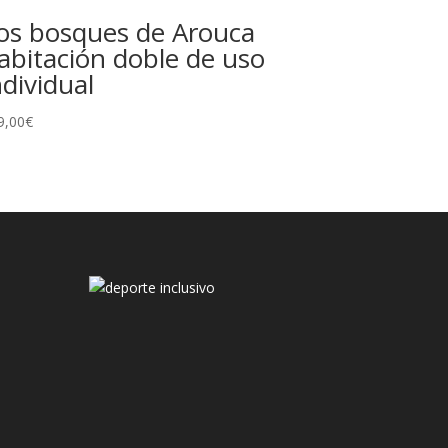
os bosques de Arouca
abitación doble de uso
ndividual
9,00
€