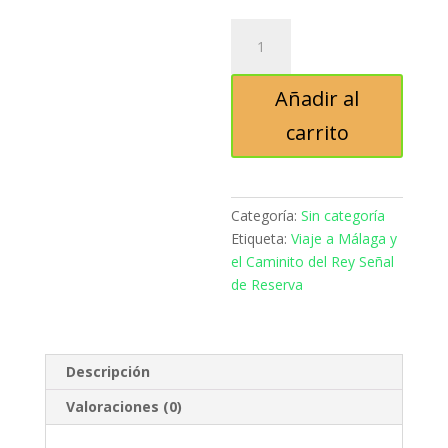
Viaje
a
Málaga
Añadir al
y
el
carrito
Caminito
del
Rey
Señal
Categoría:
Sin categoría
de
Etiqueta:
Viaje a Málaga y
Reserva
el Caminito del Rey Señal
cantidad
de Reserva
Descripción
Valoraciones (0)