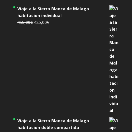
Viaje a la Sierra Blanca de Malaga
habitacion individual
El
El
455,00
€
425,00
€
precio
precio
original
actual
era:
es:
455,00€.
425,00€.
Viaje a la Sierra Blanca de Malaga
habitacion doble compartida