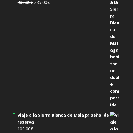
El
El
305,00
€
285,00
€
precio
precio
original
actual
era:
es:
305,00€.
285,00€.
Viaje a la Sierra Blanca de Malaga señal de
reserva
100,00
€