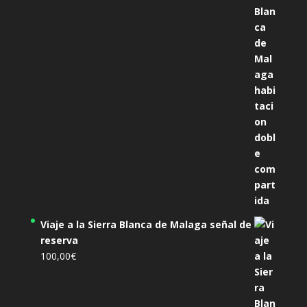
era:
es:
305,00€.
285,00€.
Viaje a la Sierra Blanca de Malaga señal de
reserva
100,00
€