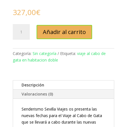
327,00
€
Viaje
Añadir al carrito
al
Cabo
de
Gata
Categoría:
Sin categoría
Etiqueta:
viaje al cabo de
habitación
gata en habitacion doble
doble
cantidad
Descripción
Valoraciones (0)
Senderismo Sevilla Viajes os presenta las
nuevas fechas para el Viaje al Cabo de Gata
que se llevará a cabo durante las nuevas