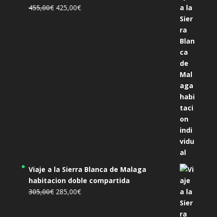
El
El
455,00
€
425,00
€
precio
precio
original
actual
era:
es:
455,00€.
425,00€.
Viaje a la Sierra Blanca de Malaga
habitacion doble compartida
El
El
305,00
€
285,00
€
precio
precio
original
actual