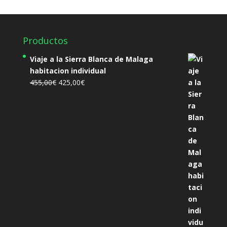
Productos
Viaje a la Sierra Blanca de Malaga
habitacion individual
El
El
455,00
€
425,00
€
precio
precio
original
actual
era:
es:
455,00€.
425,00€.