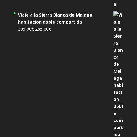
Viaje a la Sierra Blanca de Malaga
habitacion doble compartida
El
El
305,00
€
285,00
€
precio
precio
original
actual
era:
es:
305,00€.
285,00€.