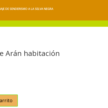
IAJE DE SENDERISMO A LA SELVA NEGRA
iajes
Hacerse socio
Contacto
Mis Senderos
 de Arán habitación
arrito