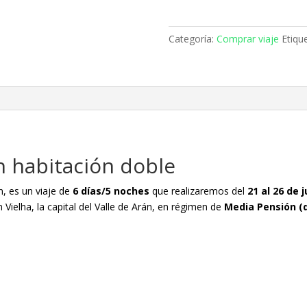
Valle
de
Arán
Categoría:
Comprar viaje
Etiqu
habitación
doble
cantidad
án habitación doble
n, es un viaje de
6 días/5 noches
que realizaremos del
21 al 26 de 
 Vielha, la capital del Valle de Arán, en régimen de
Media Pensión (