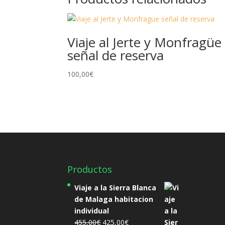
Viaje al Jerte y Monfragüe
señal de reserva
100,00
€
Productos
Viaje a la Sierra Blanca
de Malaga habitacion
individual
El
El
455,00
€
425,00
€