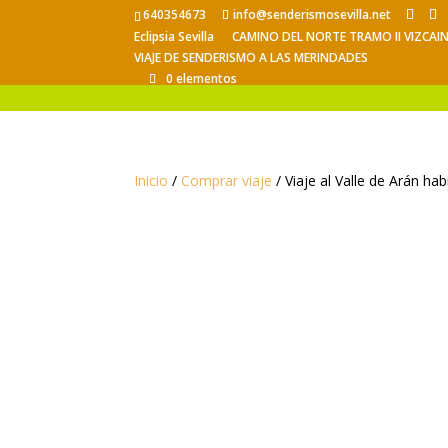
640354673
info@senderismosevilla.net
Eclipsia Sevilla
CAMINO DEL NORTE TRAMO II VIZCAI
VIAJE DE SENDERISMO A LAS MERINDADES
0 elementos
Inicio
/
Comprar viaje
/ Viaje al Valle de Arán ha