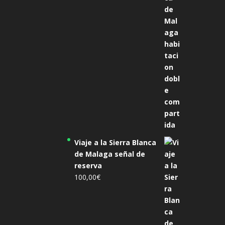
305,00€.
285,00€.
Viaje a la Sierra Blanca
de Malaga señal de
reserva
100,00
€