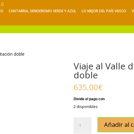
NO
CANTABRIA, SENDERISMO VERDE Y AZUL
LO MEJOR DEL PAÍS VASCO
V
Viajes de Verano
Excursiones
V
bitación doble
Viaje al Valle
doble
635,00
€
2 disponibles
Viaje
Añadir al c
al