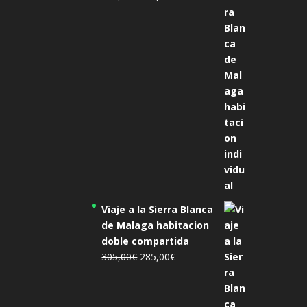
precio
precio
original
actual
era:
es:
455,00€.
425,00€.
Viaje a la Sierra Blanca
de Malaga habitacion
doble compartida
El
El
305,00
€
285,00
€
precio
precio
original
actual
era:
es: