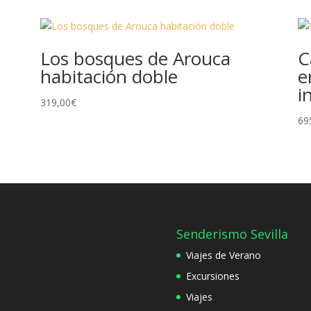
Los bosques de Arouca
C
habitación doble
e
i
319,00
€
69
Senderismo Sevilla
Viajes de Verano
Excursiones
Viajes