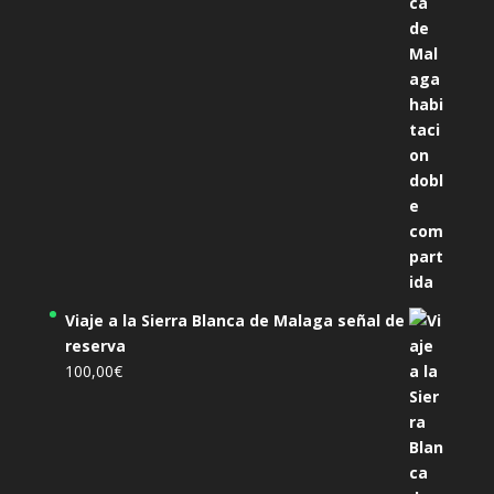
305,00€.
285,00€.
Viaje a la Sierra Blanca de Malaga señal de
reserva
100,00
€