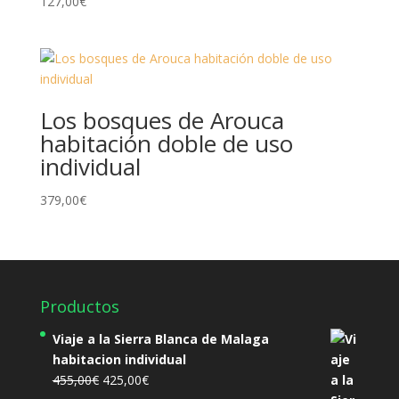
127,00
€
Los bosques de Arouca
habitación doble de uso
individual
379,00
€
Productos
Viaje a la Sierra Blanca de Malaga
habitacion individual
El
El
455,00
€
425,00
€