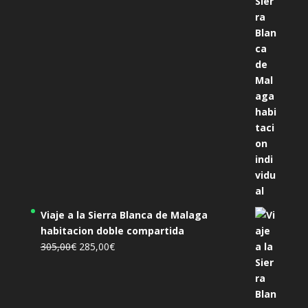
precio
precio
original
actual
era:
es:
455,00€.
425,00€.
Viaje a la Sierra Blanca de Malaga
habitacion doble compartida
El
El
305,00
€
285,00
€
precio
precio
original
actual
era:
es: