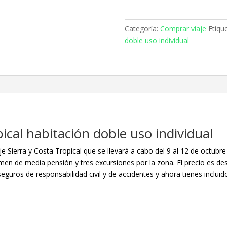
y
Costa
Tropical
Categoría:
Comprar viaje
Etiqu
habitación
doble uso individual
doble
uso
individual
cantidad
pical habitación doble uso individual
je Sierra y Costa Tropical que se llevará a cabo del 9 al 12 de octubr
en de media pensión y tres excursiones por la zona. El precio es de
eguros de responsabilidad civil y de accidentes y ahora tienes incluid