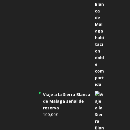
original
actual
era:
es:
305,00€.
285,00€.
Viaje a la Sierra Blanca
de Malaga señal de
reserva
100,00
€