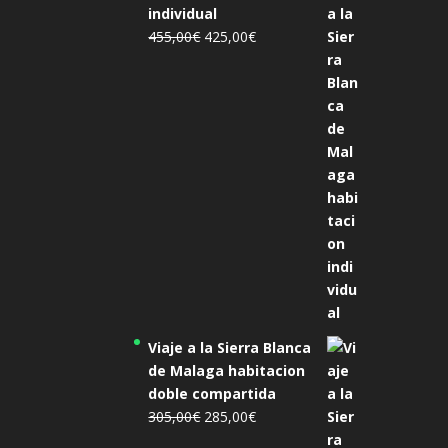
individual
El
El
455,00
€
425,00
€
precio
precio
original
actual
era:
es:
455,00€.
425,00€.
Viaje a la Sierra Blanca
de Malaga habitacion
doble compartida
El
El
305,00
€
285,00
€
precio
precio