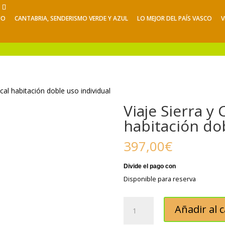
NO
CANTABRIA, SENDERISMO VERDE Y AZUL
LO MEJOR DEL PAÍS VASCO
V
Viajes de Verano
Excursiones
V
ical habitación doble uso individual
Viaje Sierra y 
habitación dob
397,00
€
Disponible para reserva
Viaje
Añadir al c
Sierra