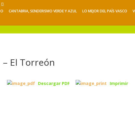
NO
CANTABRIA, SENDERISMO VERDE Y AZUL
LO MEJOR DEL PAÍS VASCO
V
Viajes de Verano
Excursiones
V
 – El Torreón
Descargar PDF
Imprimir