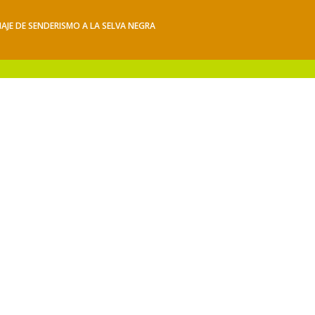
IAJE DE SENDERISMO A LA SELVA NEGRA
iajes
Hacerse socio
Contacto
Mis Senderos