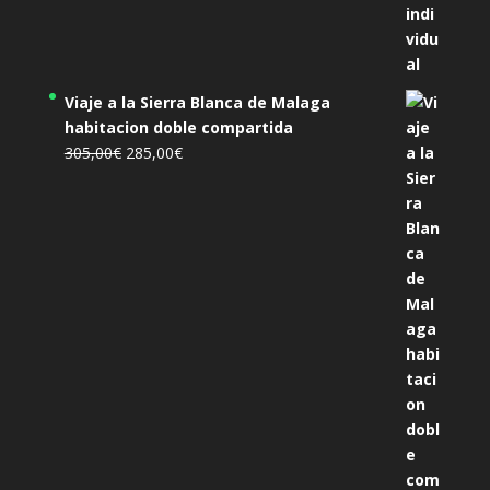
Viaje a la Sierra Blanca de Malaga
habitacion doble compartida
El
El
305,00
€
285,00
€
precio
precio
original
actual
era:
es:
305,00€.
285,00€.