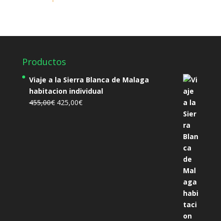
Productos
Viaje a la Sierra Blanca de Malaga
habitacion individual
El
El
455,00
€
425,00
€
precio
precio
original
actual
era:
es:
455,00€.
425,00€.