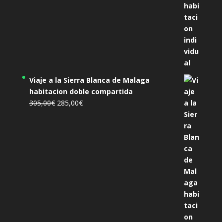
Viaje a la Sierra Blanca de Malaga
habitacion doble compartida
El
El
305,00
€
285,00
€
precio
precio
original
actual
era:
es:
305,00€.
285,00€.