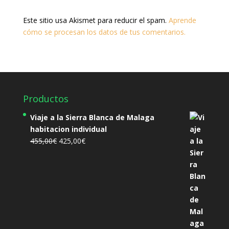
Este sitio usa Akismet para reducir el spam.
Aprende
cómo se procesan los datos de tus comentarios.
Productos
Viaje a la Sierra Blanca de Malaga
habitacion individual
El
El
455,00
€
425,00
€
precio
precio
original
actual
era:
es:
455,00€.
425,00€.