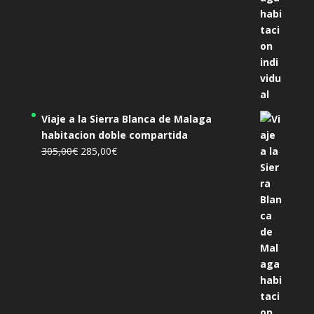
Viaje a la Sierra Blanca de Malaga
habitacion doble compartida
El
El
305,00
€
285,00
€
precio
precio
original
actual
era:
es:
305,00€.
285,00€.