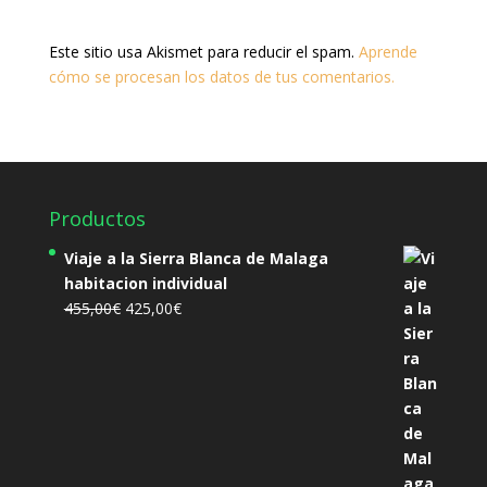
Este sitio usa Akismet para reducir el spam.
Aprende
cómo se procesan los datos de tus comentarios.
Productos
Viaje a la Sierra Blanca de Malaga
habitacion individual
El
El
455,00
€
425,00
€
precio
precio
original
actual
era:
es:
455,00€.
425,00€.