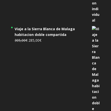
Viaje a la Sierra Blanca de Malaga
habitacion doble compartida
El
El
305,00
€
285,00
€
precio
precio
original
actual
era:
es:
305,00€.
285,00€.