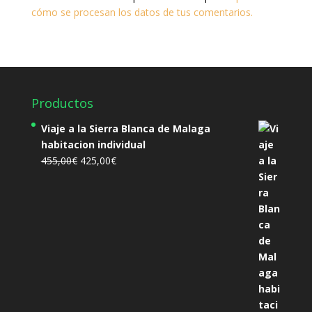
cómo se procesan los datos de tus comentarios.
Productos
Viaje a la Sierra Blanca de Malaga
habitacion individual
El
El
455,00
€
425,00
€
precio
precio
original
actual
era:
es:
455,00€.
425,00€.