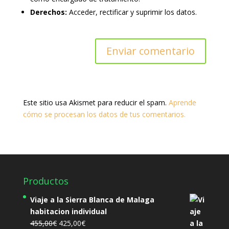
Derechos:
Acceder, rectificar y suprimir los datos.
Este sitio usa Akismet para reducir el spam.
Aprende
cómo se procesan los datos de tus comentarios.
Productos
Viaje a la Sierra Blanca de Malaga
habitacion individual
El
El
455,00
€
425,00
€