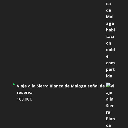
305,00€.
285,00€.
Viaje a la Sierra Blanca de Malaga señal de
reserva
100,00
€