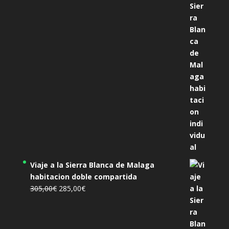
precio
precio
original
actual
era:
es:
455,00€.
425,00€.
Viaje a la Sierra Blanca de Malaga
habitacion doble compartida
El
El
305,00
€
285,00
€
precio
precio
original
actual
era:
es: