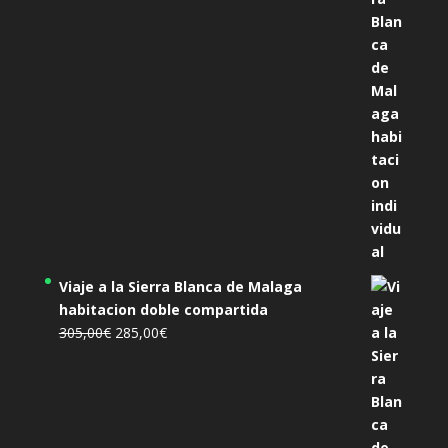
era:
es:
455,00€.
425,00€.
Viaje a la Sierra Blanca de Malaga
habitacion doble compartida
El
El
305,00
€
285,00
€
precio
precio
original
actual
era:
es:
305,00€.
285,00€.