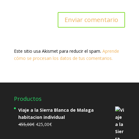
Este sitio usa Akismet para reducir el spam.
Aprende
cómo se procesan los datos de tus comentarios.
Productos
Viaje a la Sierra Blanca de Malaga
habitacion individual
El
El
455,00
€
425,00
€
precio
precio
original
actual