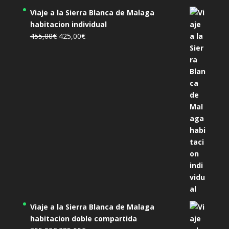
Viaje a la Sierra Blanca de Malaga
habitacion individual
El
El
455,00
€
425,00
€
precio
precio
original
actual
era:
es:
455,00€.
425,00€.
Viaje a la Sierra Blanca de Malaga
habitacion doble compartida