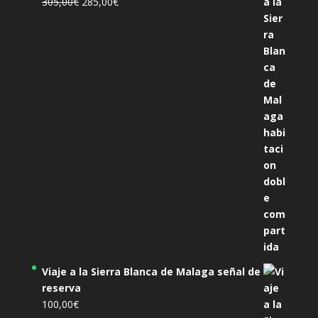
El
El
305,00
€
285,00
€
precio
precio
original
actual
era:
es:
305,00€.
285,00€.
Viaje a la Sierra Blanca de Malaga señal de
reserva
100,00
€