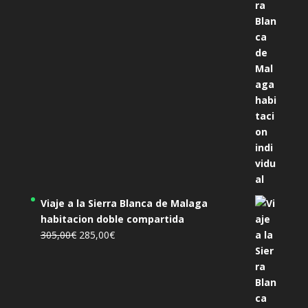
original
actual
era:
es:
455,00€.
425,00€.
Viaje a la Sierra Blanca de Malaga
habitacion doble compartida
El
El
305,00
€
285,00
€
precio
precio
original
actual
era:
es:
305,00€.
285,00€.