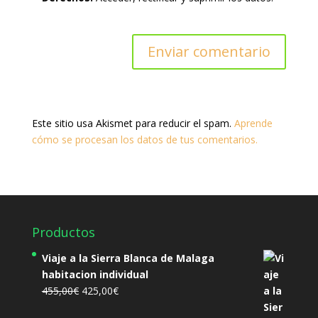
Este sitio usa Akismet para reducir el spam.
Aprende
cómo se procesan los datos de tus comentarios.
Productos
Viaje a la Sierra Blanca de Malaga
habitacion individual
El
El
455,00
€
425,00
€
precio
precio