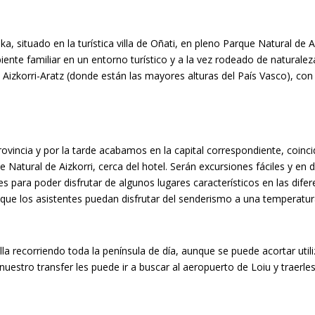
a, situado en la turística villa de Oñati, en pleno Parque Natural de 
ente familiar en un entorno turístico y a la vez rodeado de naturaleza.
Aizkorri-Aratz (donde están las mayores alturas del País Vasco), co
provincia y por la tarde acabamos en la capital correspondiente, coi
 Natural de Aizkorri, cerca del hotel. Serán excursiones fáciles y en d
s para poder disfrutar de algunos lugares característicos en las dife
ue los asistentes puedan disfrutar del senderismo a una temperatura
illa recorriendo toda la península de día, aunque se puede acortar ut
uestro transfer les puede ir a buscar al aeropuerto de Loiu y traerle