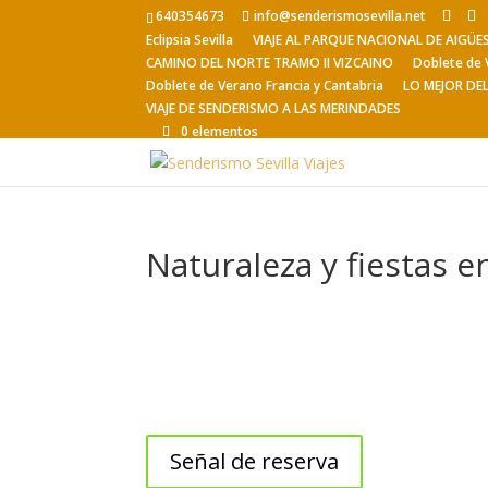
640354673
info@senderismosevilla.net
Eclipsia Sevilla
VIAJE AL PARQUE NACIONAL DE AIGÜ
CAMINO DEL NORTE TRAMO II VIZCAINO
Doblete de 
Doblete de Verano Francia y Cantabria
LO MEJOR DE
VIAJE DE SENDERISMO A LAS MERINDADES
0 elementos
Naturaleza y fiestas e
Señal de reserva