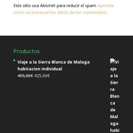
Este sitio usa Akismet para reducir el spam.
Aprende
cómo se procesan los datos de tus comentarios.
Productos
Viaje a la Sierra Blanca de Malaga
habitacion individual
El
El
455,00
€
425,00
€
precio
precio
original
actual
era:
es:
455,00€.
425,00€.