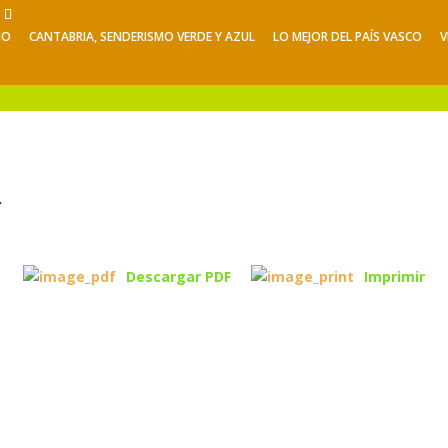
NO
CANTABRIA, SENDERISMO VERDE Y AZUL
LO MEJOR DEL PAÍS VASCO
V
Viajes de Verano
Excursiones
V
r
Descargar PDF
Imprimir