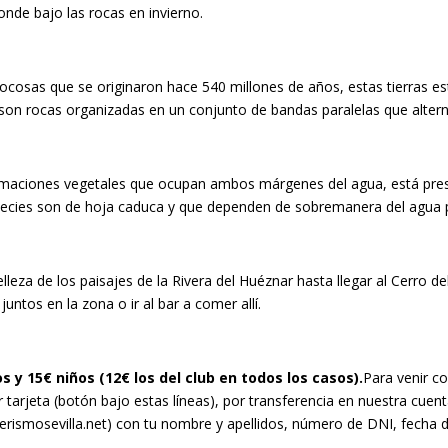
onde bajo las rocas en invierno.
osas que se originaron hace 540 millones de años, estas tierras es
on rocas organizadas en un conjunto de bandas paralelas que alterna
rmaciones vegetales que ocupan ambos márgenes del agua, está prese
cies son de hoja caduca y que dependen de sobremanera del agua p
eza de los paisajes de la Rivera del Huéznar hasta llegar al Cerro del H
ntos en la zona o ir al bar a comer allí.
s y 15€ niños (12€ los del club en todos los casos).
Para venir co
r tarjeta (botón bajo estas líneas), por transferencia en nuestra cuen
erismosevilla.net) con tu nombre y apellidos, número de DNI, fecha 