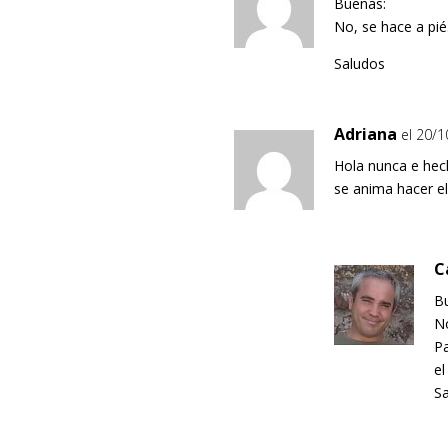
Buenas:
No, se hace a pi
Saludos
Adriana
el 20/
Hola nunca e hec
se anima hacer el
C
B
No
Pa
el
S