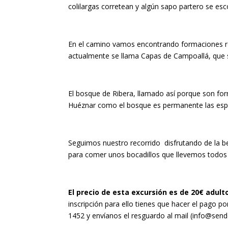
colilargas corretean y algún sapo partero se esc
En el camino vamos encontrando formaciones roc
actualmente se llama Capas de Campoallá, que s
El bosque de Ribera, llamado así porque son fo
Huéznar como el bosque es permanente las espe
Seguimos nuestro recorrido disfrutando de la bell
para comer unos bocadillos que llevemos todos ju
El precio de esta excursión es de 20€ adulto
inscripción para ello tienes que hacer el pago po
1452
y envíanos el resguardo al mail (info@send