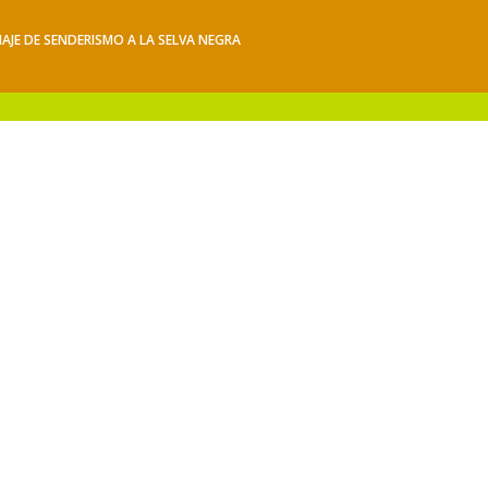
IAJE DE SENDERISMO A LA SELVA NEGRA
iajes
Hacerse socio
Contacto
Mis Senderos