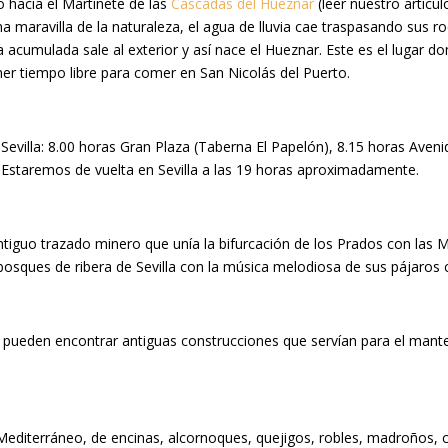
 hacia el Martinete de las
Cascadas del Huéznar
(leer nuestro artícu
 maravilla de la naturaleza, el agua de lluvia cae traspasando sus r
a acumulada sale al exterior y así nace el Hueznar. Este es el lugar do
ner tiempo libre para comer en San Nicolás del Puerto.
villa: 8.00 horas Gran Plaza (Taberna El Papelón), 8.15 horas Avenida
o. Estaremos de vuelta en Sevilla a las 19 horas aproximadamente.
 antiguo trazado minero que unía la bifurcación de los Prados con las M
osques de ribera de Sevilla con la música melodiosa de sus pájaros c
 se pueden encontrar antiguas construcciones que servían para el mant
Mediterráneo, de encinas, alcornoques, quejigos, robles, madroños, c