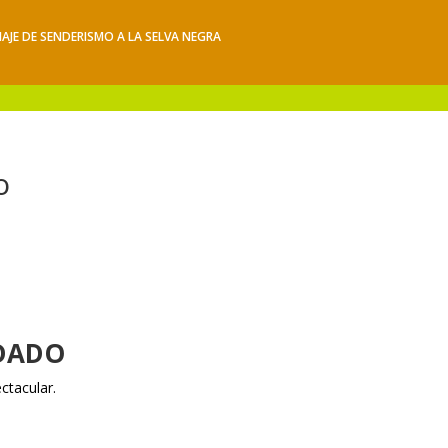
IAJE DE SENDERISMO A LA SELVA NEGRA
iajes
Hacerse socio
Contacto
Mis Senderos
o
NDADO
ctacular.