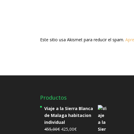
Este sitio usa Akismet para reducir el spam.
Apre
Productos
Viaje a la Sierra Blanca
de Malaga habitacion
individual
El
El
455,00
€
425,00
€