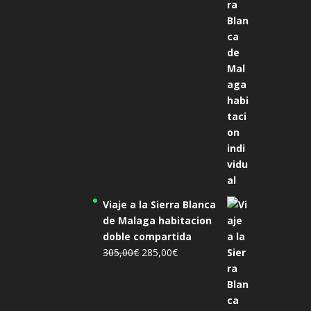
precio
precio
original
actual
era:
es:
455,00€.
425,00€.
Viaje a la Sierra Blanca
de Malaga habitacion
doble compartida
El
El
305,00
€
285,00
€
precio
precio
original
actual
era:
es: