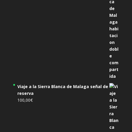
305,00€.
285,00€.
Viaje a la Sierra Blanca de Malaga señal de
reserva
100,00
€