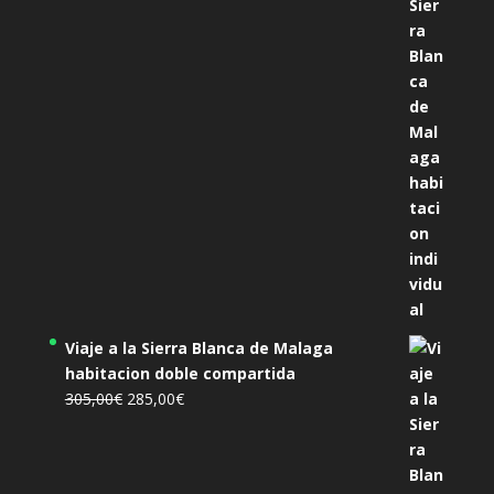
precio
precio
original
actual
era:
es:
455,00€.
425,00€.
Viaje a la Sierra Blanca de Malaga
habitacion doble compartida
El
El
305,00
€
285,00
€
precio
precio
original
actual
era:
es: