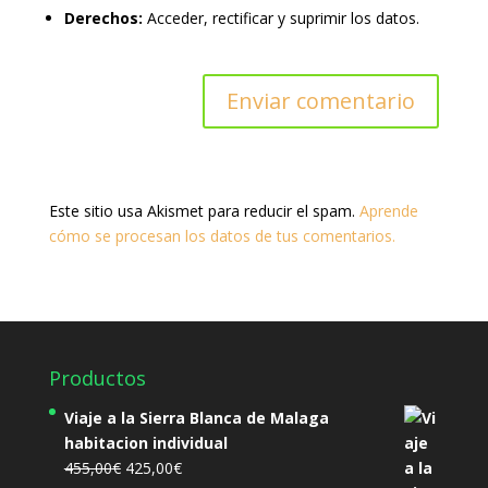
Derechos:
Acceder, rectificar y suprimir los datos.
Este sitio usa Akismet para reducir el spam.
Aprende
cómo se procesan los datos de tus comentarios.
Productos
Viaje a la Sierra Blanca de Malaga
habitacion individual
El
El
455,00
€
425,00
€