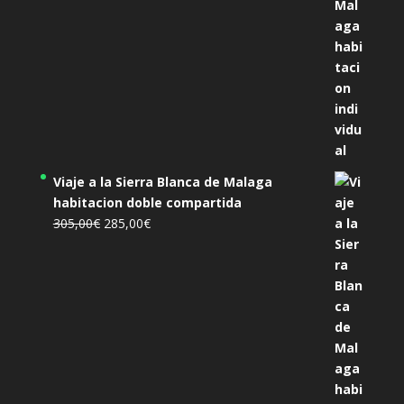
Viaje a la Sierra Blanca de Malaga
habitacion doble compartida
El
El
305,00
€
285,00
€
precio
precio
original
actual
era:
es:
305,00€.
285,00€.