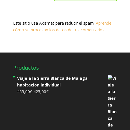
Este sitio usa Akismet para reducir el spam.
Aprende
cómo se procesan los datos de tus comentarios.
Productos
Viaje a la Sierra Blanca de Malaga
habitacion individual
El
El
455,00
€
425,00
€
precio
precio
original
actual
era:
es:
455,00€.
425,00€.