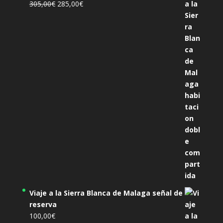
El
El
305,00
€
285,00
€
precio
precio
original
actual
era:
es:
305,00€.
285,00€.
Viaje a la Sierra Blanca de Malaga señal de
reserva
100,00
€