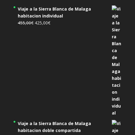
Viaje a la Sierra Blanca de Malaga
habitacion individual
El
El
455,00
€
425,00
€
precio
precio
original
actual
era:
es:
455,00€.
425,00€.
Viaje a la Sierra Blanca de Malaga
habitacion doble compartida