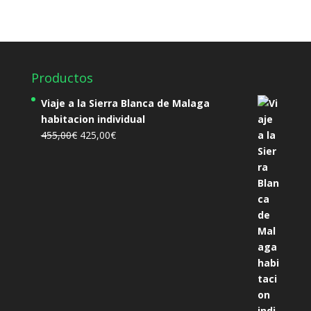
Productos
Viaje a la Sierra Blanca de Malaga
habitacion individual
El
El
455,00
€
425,00
€
precio
precio
original
actual
era:
es:
455,00€.
425,00€.