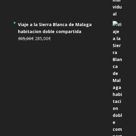
Viaje a la Sierra Blanca de Malaga
habitacion doble compartida
El
El
305,00
€
285,00
€
precio
precio
original
actual
era:
es:
305,00€.
285,00€.