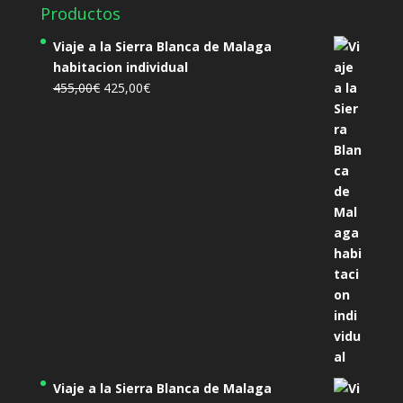
Productos
Viaje a la Sierra Blanca de Malaga
habitacion individual
El
El
455,00
€
425,00
€
precio
precio
original
actual
era:
es:
455,00€.
425,00€.
Viaje a la Sierra Blanca de Malaga