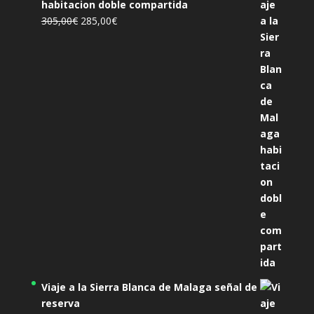
habitacion doble compartida
El
El
305,00
€
285,00
€
precio
precio
original
actual
era:
es:
305,00€.
285,00€.
Viaje a la Sierra Blanca de Malaga señal de
reserva