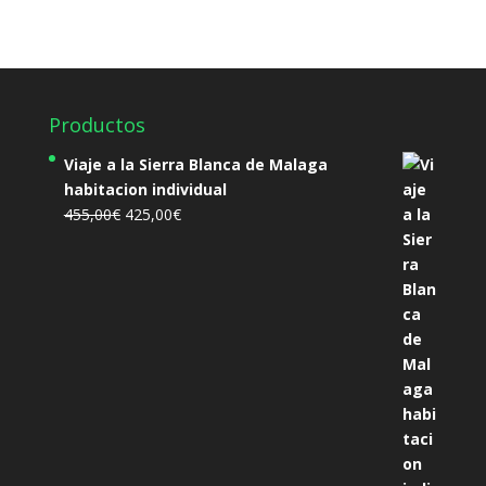
Productos
Viaje a la Sierra Blanca de Malaga
habitacion individual
El
El
455,00
€
425,00
€
precio
precio
original
actual
era:
es:
455,00€.
425,00€.