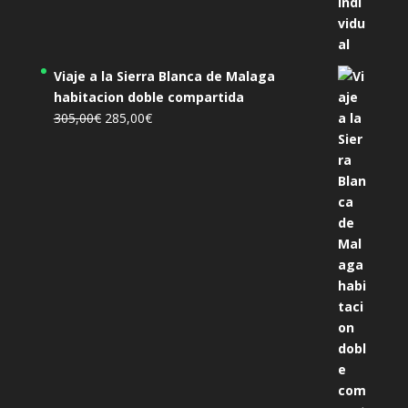
Viaje a la Sierra Blanca de Malaga
habitacion doble compartida
El
El
305,00
€
285,00
€
precio
precio
original
actual
era:
es:
305,00€.
285,00€.