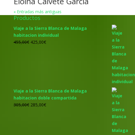
Eloína Calvete García
« Entradas más antiguas
Productos
Viaje a la Sierra Blanca de Malaga
habitacion individual
El
El
455,00
€
425,00
€
precio
precio
original
actual
era:
es:
455,00€.
425,00€.
Viaje a la Sierra Blanca de Malaga
habitacion doble compartida
El
El
305,00
€
285,00
€
precio
precio
original
actual
era:
es:
305,00€.
285,00€.