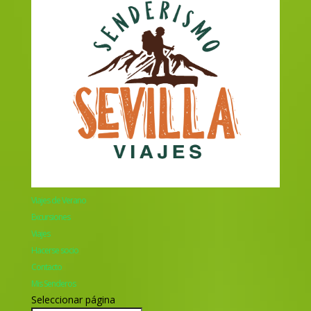
Viajes de Verano
Excursiones
Viajes
Hacerse socio
Contacto
Mis Senderos
Seleccionar página