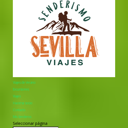
Viajes de Verano
Excursiones
Viajes
Hacerse socio
Contacto
Mis Senderos
Seleccionar página