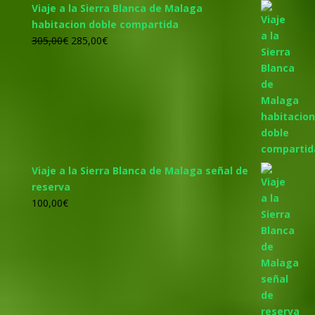
Viaje a la Sierra Blanca de Malaga
habitacion doble compartida
El
El
305,00
€
285,00
€
precio
precio
original
actual
era:
es:
305,00€.
285,00€.
Viaje a la Sierra Blanca de Malaga señal de
reserva
100,00
€