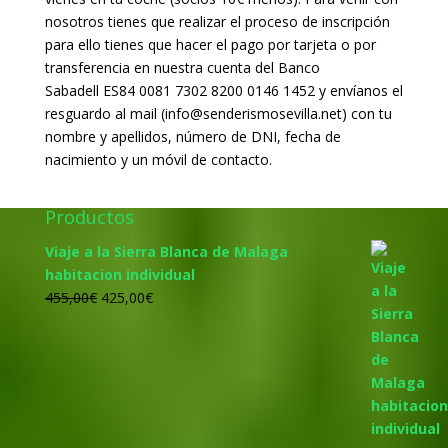
nosotros tienes que realizar el proceso de inscripción
para ello tienes que hacer el pago por tarjeta o por
transferencia en nuestra cuenta del Banco
Sabadell ES84 0081 7302 8200 0146 1452 y envíanos el
resguardo al mail (info@senderismosevilla.net) con tu
nombre y apellidos, número de DNI, fecha de
nacimiento y un móvil de contacto.
Productos
Viaje a la Sierra Blanca de Malaga
habitacion individual
El
El
455,00
€
425,00
€
precio
precio
original
actual
era:
es:
455,00€.
425,00€.