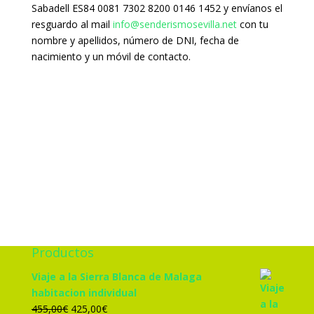
Sabadell ES84 0081 7302 8200 0146 1452 y envíanos el
resguardo al mail
info@senderismosevilla.net
con tu
nombre y apellidos, número de DNI, fecha de
nacimiento y un móvil de contacto.
Productos
Viaje a la Sierra Blanca de Malaga
habitacion individual
El
El
455,00
€
425,00
€