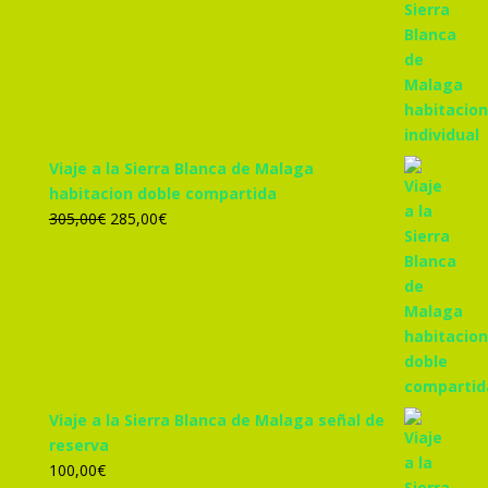
precio
precio
original
actual
era:
es:
455,00€.
425,00€.
Viaje a la Sierra Blanca de Malaga
habitacion doble compartida
El
El
305,00
€
285,00
€
precio
precio
original
actual
era:
es:
305,00€.
285,00€.
Viaje a la Sierra Blanca de Malaga señal de
reserva
100,00
€