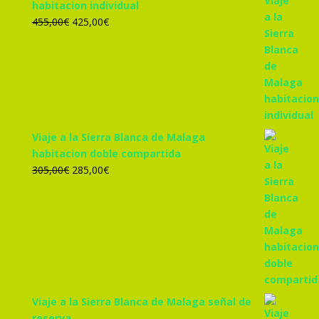
habitacion individual
El
El
455,00
€
425,00
€
precio
precio
original
actual
era:
es:
455,00€.
425,00€.
Viaje a la Sierra Blanca de Malaga
habitacion doble compartida
El
El
305,00
€
285,00
€
precio
precio
original
actual
era:
es:
305,00€.
285,00€.
Viaje a la Sierra Blanca de Malaga señal de
reserva