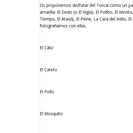
Os proponemos disfrutar del Torcal como un jue
amarilla: El Dedo (o El Vigía), El Pollito, El Mori
Tiempo, El Ataúd¡, El Peine, La Cara del Indio, E
fotografiarnos con ellas.
El Cáliz
El Cateto
El Pollo
El Mosquito