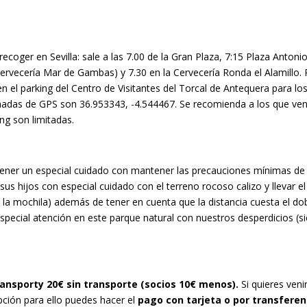
ecoger en Sevilla: sale a las 7.00 de la Gran Plaza, 7:15 Plaza Antoni
 cervecería Mar de Gambas) y 7.30 en la Cervecería Ronda el Alamillo. 
 el parking del Centro de Visitantes del Torcal de Antequera para lo
enadas de GPS son 36.953343, -4.544467. Se recomienda a los que v
ing son limitadas.
ner un especial cuidado con mantener las precauciones mínimas de s
sus hijos con especial cuidado con el terreno rocoso calizo y llevar el
a mochila) además de tener en cuenta que la distancia cuesta el do
special atención en este parque natural con nuestros desperdicios (s
transporty 20€ sin transporte (socios 10€ menos).
Si quieres veni
ipción para ello puedes hacer el
pago con tarjeta o por transfere