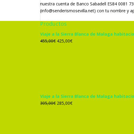
nuestra cuenta de
Banco Sabadell ES84 0081 7
(info@senderismosevilla.net) con tu nombre y a
Productos
Viaje a la Sierra Blanca de Malaga habitacio
El
El
455,00
€
425,00
€
precio
precio
original
actual
era:
es:
455,00€.
425,00€.
Viaje a la Sierra Blanca de Malaga habitac
El
El
305,00
€
285,00
€
precio
precio
original
actual
era:
es:
305,00€.
285,00€.