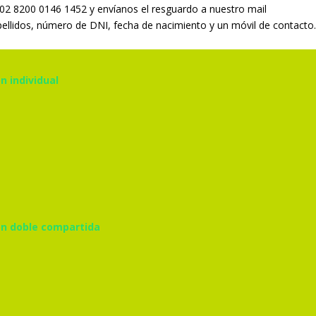
302 8200 0146 1452
y envíanos el resguardo a nuestro mail
pellidos, número de DNI, fecha de nacimiento y un móvil de contacto
n individual
ion doble compartida