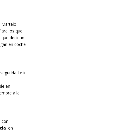
o Martelo
Para los que
s que decidan
engan en coche
eguridad e ir
ble en
iempre a la
r con
ncia
en