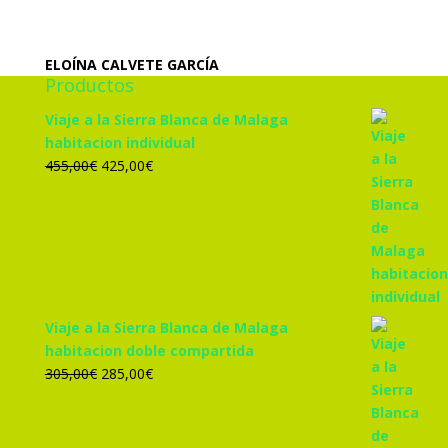
ELOÍNA CALVETE GARCÍA
Productos
Viaje a la Sierra Blanca de Malaga
habitacion individual
El
El
455,00
€
425,00
€
precio
precio
original
actual
era:
es:
455,00€.
425,00€.
Viaje a la Sierra Blanca de Malaga
habitacion doble compartida
El
El
305,00
€
285,00
€
precio
precio
original
actual
era:
es: