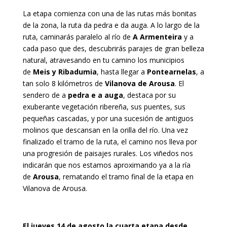
La etapa comienza con una de las rutas más bonitas
de la zona, la ruta da pedra e da auga. A lo largo de la
ruta, caminarás paralelo al río de
A Armenteira
y a
cada paso que des, descubrirás parajes de gran belleza
natural, atravesando en tu camino los municipios
de
Meis y Ribadumia
, hasta llegar a
Pontearnelas
, a
tan solo 8 kilómetros de
Vilanova de Arousa
. El
sendero de a
pedra e a auga
, destaca por su
exuberante vegetación ribereña, sus puentes, sus
pequeñas cascadas, y por una sucesión de antiguos
molinos que descansan en la orilla del río. Una vez
finalizado el tramo de la ruta, el camino nos lleva por
una progresión de paisajes rurales. Los viñedos nos
indicarán que nos estamos aproximando ya a la ría
de
Arousa
, rematando el tramo final de la etapa en
Vilanova de Arousa.
El jueves 14 de agosto la cuarta etapa desde