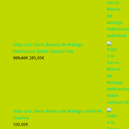
precio
precio
original
actual
era:
es:
455,00€.
425,00€.
Viaje a la Sierra Blanca de Malaga
habitacion doble compartida
El
El
305,00
€
285,00
€
precio
precio
original
actual
era:
es:
305,00€.
285,00€.
Viaje a la Sierra Blanca de Malaga señal de
reserva
100,00
€