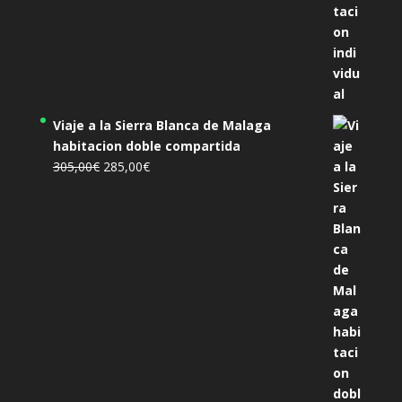
Viaje a la Sierra Blanca de Malaga
habitacion doble compartida
El
El
305,00
€
285,00
€
precio
precio
original
actual
era:
es:
305,00€.
285,00€.