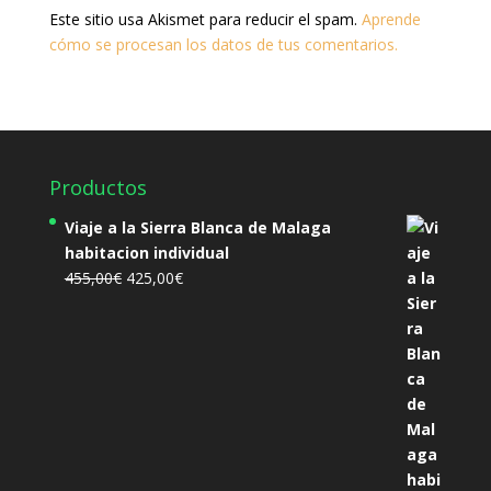
Este sitio usa Akismet para reducir el spam.
Aprende
cómo se procesan los datos de tus comentarios.
Productos
Viaje a la Sierra Blanca de Malaga
habitacion individual
El
El
455,00
€
425,00
€
precio
precio
original
actual
era:
es:
455,00€.
425,00€.