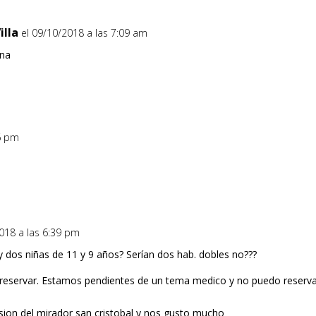
illa
el 09/10/2018 a las 7:09 am
ina
36 pm
2018 a las 6:39 pm
 y dos niñas de 11 y 9 años? Serían dos hab. dobles no???
reservar. Estamos pendientes de un tema medico y no puedo reserva
sion del mirador san cristobal y nos gusto mucho