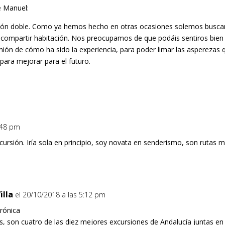
é Manuel:
ción doble. Como ya hemos hecho en otras ocasiones solemos busc
 compartir habitación. Nos preocupamos de que podáis sentiros bien y a
ión de cómo ha sido la experiencia, para poder limar las asperezas 
ara mejorar para el futuro.
4:48 pm
cursión. Iría sola en principio, soy novata en senderismo, son rutas 
illa
el 20/10/2018 a las 5:12 pm
rónica
, son cuatro de las diez mejores excursiones de Andalucía juntas en