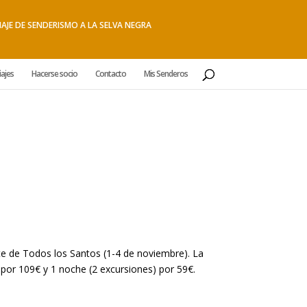
IAJE DE SENDERISMO A LA SELVA NEGRA
iajes
Hacerse socio
Contacto
Mis Senderos
nte de Todos los Santos (1-4 de noviembre). La
 por 109€ y 1 noche (2 excursiones) por 59€.