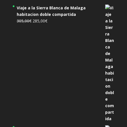
Viaje a la Sierra Blanca de Malaga
habitacion doble compartida
El
El
305,00
€
285,00
€
precio
precio
original
actual
era:
es:
305,00€.
285,00€.