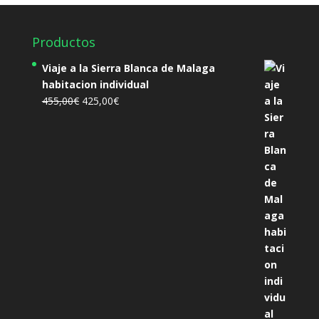
Productos
Viaje a la Sierra Blanca de Malaga
habitacion individual
El
El
455,00
€
425,00
€
precio
precio
original
actual
era:
es:
455,00€.
425,00€.