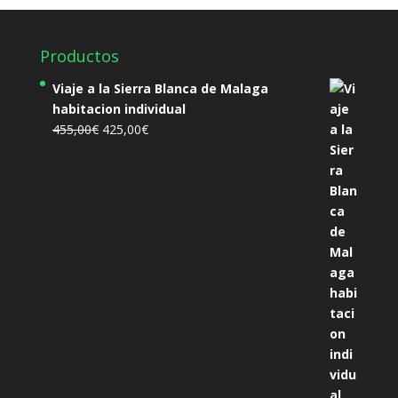
Productos
Viaje a la Sierra Blanca de Malaga
habitacion individual
El
El
455,00
€
425,00
€
precio
precio
original
actual
era:
es:
455,00€.
425,00€.