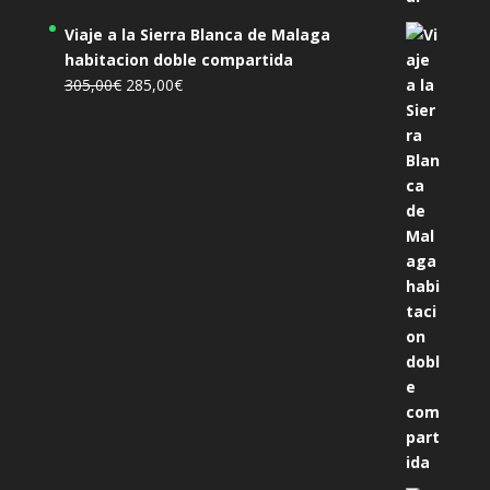
Viaje a la Sierra Blanca de Malaga
habitacion doble compartida
El
El
305,00
€
285,00
€
precio
precio
original
actual
era:
es:
305,00€.
285,00€.