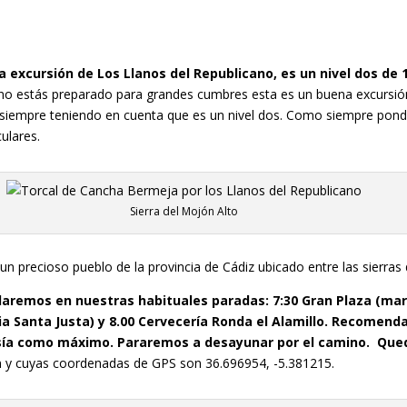
a excursión de Los Llanos del Republicano, es un nivel dos d
 no estás preparado para grandes cumbres esta es un buena excursión 
ar, siempre teniendo en cuenta que es un nivel dos. Como siempre pon
ulares.
Sierra del Mojón Alto
un precioso pueblo de la provincia de Cádiz ubicado entre las sierras
aremos en nuestras habituales paradas: 7:30 Gran Plaza (marq
nia Santa Justa) y 8.00 Cervecería Ronda el Alamillo. Recomend
sía como máximo. Pararemos a desayunar por el camino. Queda
en y cuyas coordenadas de GPS son 36.696954, -5.381215.